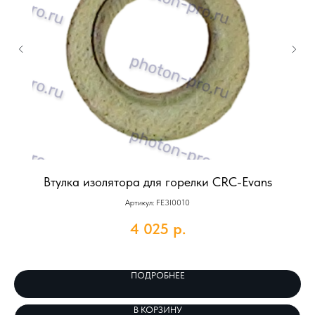
Втулка изолятора для горелки CRC-Evans
К
Артикул: FE3I0010
4 025
р.
ПОДРОБНЕЕ
В КОРЗИНУ