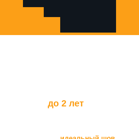
Все наши клиенты
получают
гарантию на наше
оборудование
до 2 лет
идеальный шов