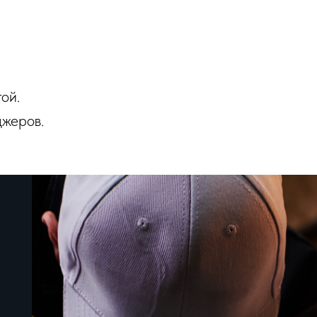
тью 2кВт и
еременного
ой.
джеров.