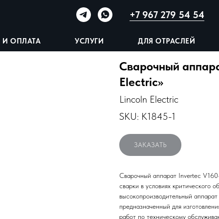
+7 967 279 54 54
 И ОПЛАТА
УСЛУГИ
ДЛЯ ОТРАСЛЕЙ
Сварочный аппарат
Electric»
Lincoln Electric
SKU:
K1845-1
ЗАКАЗАТЬ
Сварочный аппарат Invertec V160-
сварки в условиях критического об
высокопроизводительный аппарат д
предназначенный для изготовления
работ по техническому обслужива