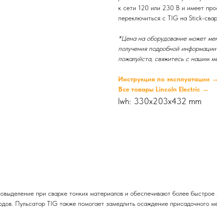
к сети 120 или 230 В и имеет пр
переключиться с TIG на Stick-свар
*Цена на оборудование может мен
получения подробной информации 
пожалуйста, свяжитесь с нашим м
Инструкция по эксплуатации 
Все товары Lincoln Electric →
lwh: 330x203x432 mm
овыделение при сварке тонких материалов и обеспечивают более быстрое 
водов. Пульсатор TIG также помогает замедлить осаждение присадочного м