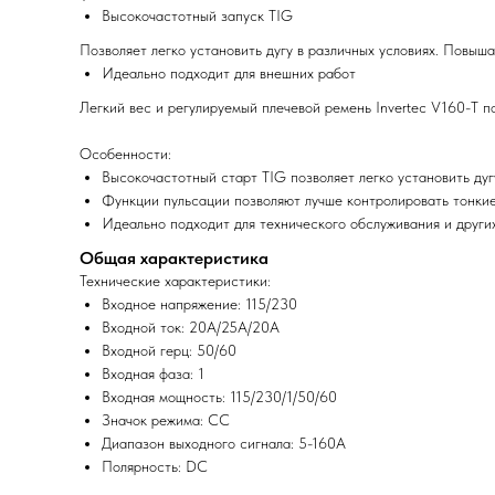
Высокочастотный запуск TIG
Позволяет легко установить дугу в различных условиях. Повы
Идеально подходит для внешних работ
Легкий вес и регулируемый плечевой ремень Invertec V160-T по
Особенности:
Высокочастотный старт TIG позволяет легко установить дуг
Функции пульсации позволяют лучше контролировать тонкие
Идеально подходит для технического обслуживания и други
Общая характеристика
Технические характеристики:
Входное напряжение: 115/230
Входной ток: 20A/25A/20A
Входной герц: 50/60
Входная фаза: 1
Входная мощность: 115/230/1/50/60
Значок режима: CC
Диапазон выходного сигнала: 5-160A
Полярность: DC