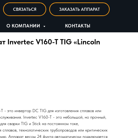
СВЯЗАТЬСЯ
ЗАКАЗАТЬ АППАРАТ
О КОМПАНИИ
КОНТАКТЫ
 Invertec V160-T TIG «Lincoln
T - это инвертор DC TIG для изготовления сплавов или
служивания. Invertec V160-T - это небольшой, но прочный,
ля сварки TIG и Stick на постоянном токе,
 сплавов, технологических трубопроводов или критических
нию. Аппарат весом 24 фунта автоматически подключается