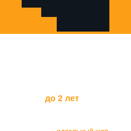
Все наши клиенты
получают
гарантию на наше
оборудование
до 2 лет