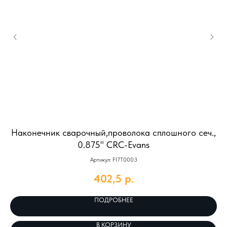
Наконечник сварочный,проволока сплошного сеч.,
С
0.875" CRC-Evans
Артикул: FI7T0003
402,5
р.
ПОДРОБНЕЕ
В КОРЗИНУ