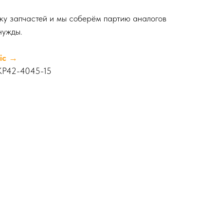
вку запчастей и мы соберём партию аналогов
нужды.
ric →
: KP42-4045-15