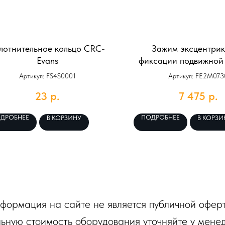
лотнительное кольцо CRC-
Зажим эксцентри
Evans
фиксации подвижной
CRC-Evans
Артикул: FS4S0001
Артикул: FE2M073
23
р.
7 475
р.
ДРОБНЕЕ
ПОДРОБНЕЕ
В КОРЗИНУ
В КОРЗИ
формация на сайте не является публичной оферт
ьную стоимость оборудования уточняйте у мене