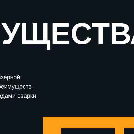
МУЩЕСТВ
азерной
реимуществ
одами сварки