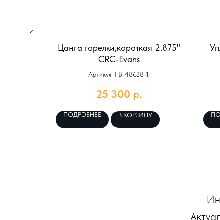
 22,86
Цанга горелки,короткая 2.875"
Уп
C-Evans
CRC-Evans
Артикул: FB-48628-1
25 300
р.
ПОДРОБНЕЕ
ПО
НУ
В КОРЗИНУ
Ин
Актуал