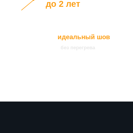
до 2 лет
идеальный шов
без перегрева
что подтверждает нашу
уверенность в качестве
продукции