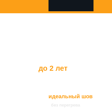
Все наши клиенты
получают
гарантию на наше
оборудование
до 2 лет
идеальный шов
без перегрева