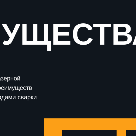
МУЩЕСТВ
азерной
реимуществ
одами сварки