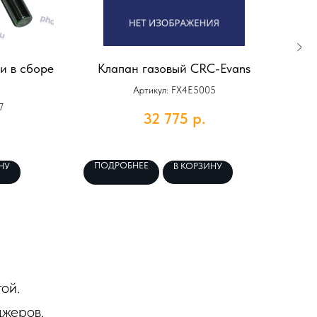
и в сборе
Клапан газовый CRC-Evans
Ц
Артикул: FX4E5005
7
32 775
р.
ПОДРОБНЕЕ
П
НУ
В КОРЗИНУ
ой.
джеров.