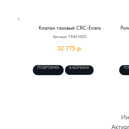
й сварки
Клапан газовый CRC-Evans
Рол
ns»
Артикул: FX4E5005
32 775
р.
тема сварки
оводов.
ПОДРОБНЕЕ
ПО
НУ
В КОРЗИНУ
Ин
Актуал