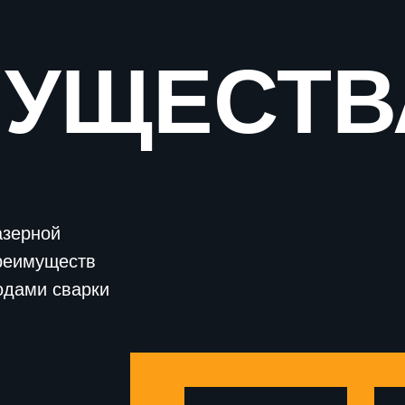
МУЩЕСТВ
азерной
реимуществ
одами сварки