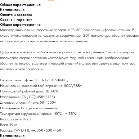
Общая характеристика
Комплектация
Оплата и доставка
Сервис и гарантия
Общая характеристика
Многофункциональный сварочный аппарат MPS-500 полностью цифровой источник. В
схемотехнике аппарата используются современные IGBT транзисторы, обеспечивающие
высокую мощность при максимальной экономии энергии.
Цифровая установка и отображение сварочного тока и напряжения. Система контроля
параметров сварки постоянно контролирует дугу, чтобы ограничить разбрызгивание,
обеспечить текучесть металла и хороший внешний вид шва при сварке в защитном газе
или порошковой проволокой.
Сеть питания: 3 фазы 380Вт±25% 50/60Гц
Номинальный выходной ток/напряжение: 500A/38Вт
Номинальный рабочий цикл, ПВ: 60%
Напряжение (CV / CC): 45Вт / 72Вт
Диапазон значений тока: 50 - 500A
Охлаждение: Воздушное охлаждение
Температура окружающей среды: -40℃ - + 55℃
Класс защиты: IP23
Вес6 49 кг
Размеры (W×L×H), мм: 350×600×460
Комплектация