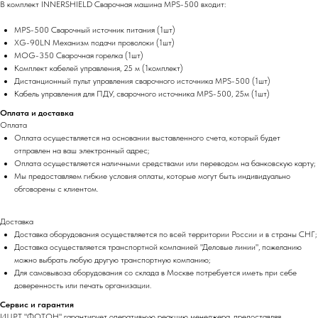
В комплект INNERSHIELD Сварочная машина MPS-500 входит:
MPS-500 Сварочный источник питания (1шт)
XG-90LN Механизм подачи проволоки (1шт)
MOG-350 Сварочная горелка (1шт)
Комплект кабелей управления, 25 м (1комплект)
Дистанционный пульт управления сварочного источника MPS-500 (1шт)
Кабель управления для ПДУ, сварочного источника MPS-500, 25м (1шт)
Оплата и доставка
Оплата
Оплата осуществляется на основании выставленного счета, который будет
отправлен на ваш электронный адрес;
Оплата осуществляется наличными средствами или переводом на банковскую карту;
Мы предоставляем гибкие условия оплаты, которые могут быть индивидуально
обговорены с клиентом.
Доставка
Доставка оборудования осуществляется по всей территории России и в страны СНГ;
Доставка осуществляется транспортной компанией "Деловые линии", пожеланию
можно выбрать любую другую транспортную компанию;
Для самовывоза оборудования со склада в Москве потребуется иметь при себе
доверенность или печать организации.
Сервис и гарантия
ИЦРТ "ФОТОН" гарантирует оперативную реакцию менеджера, предоставляя