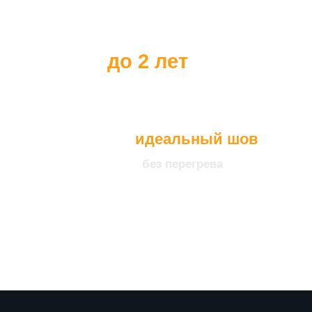
до 2 лет
идеальный шов
без перегрева
что подтверждает нашу
уверенность в качестве
продукции