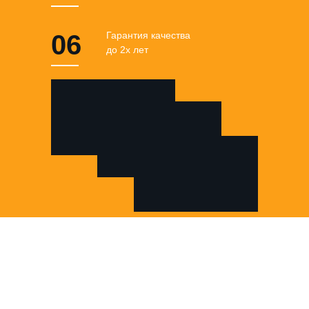
06
Гарантия качества
до 2х лет
Все наши клиенты
получают
гарантию на наше
оборудование