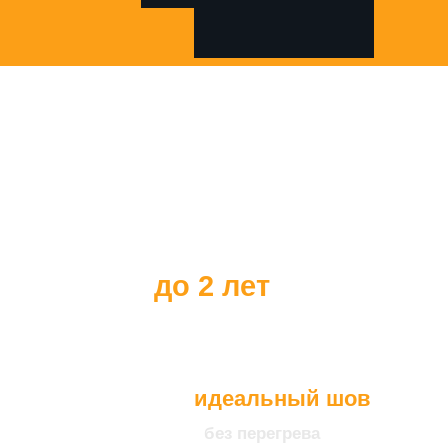
Все наши клиенты
получают
гарантию на наше
оборудование
до 2 лет
идеальный шов
без перегрева