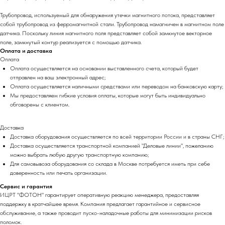
Трубопровод, используемый для обнаружения утечки магнитного потока, представляет
собой трубопровод из ферромагнитной стали. Трубопровод намагничен в магнитном поле
датчика. Поскольку линия магнитного поля представляет собой замкнутое векторное
поле, замкнутый контур реализуется с помощью датчика.
Оплата и доставка
Оплата
Оплата осуществляется на основании выставленного счета, который будет
отправлен на ваш электронный адрес;
Оплата осуществляется наличными средствами или переводом на банковскую карту;
Мы предоставляем гибкие условия оплаты, которые могут быть индивидуально
обговорены с клиентом.
Доставка
Доставка оборудования осуществляется по всей территории России и в страны СНГ;
Доставка осуществляется транспортной компанией "Деловые линии", пожеланию
можно выбрать любую другую транспортную компанию;
Для самовывоза оборудования со склада в Москве потребуется иметь при себе
доверенность или печать организации.
Сервис и гарантия
ИЦРТ "ФОТОН" гарантирует оперативную реакцию менеджера, предоставляя
поддержку в кратчайшее время. Компания предлагает гарантийное и сервисное
обслуживание, а также проводит пуско-наладочные работы для минимизации рисков
поломок.