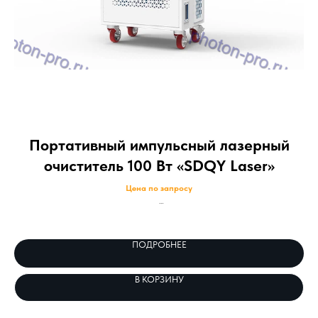
Портативный импульсный лазерный
очиститель 100 Вт «SDQY Laser»
Цена по запросу
Пор
руч
Конструкция багажника позволяет легко перемещать и эксплуатировать машину
для лазерной очистки, а клиентам удобно использовать и хранить ее на разных
рабочих местах.
ПОДРОБНЕЕ
В КОРЗИНУ