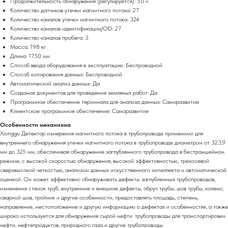
Продолжительность обнаружения (регулируется): 50 ч
Количество датчиков утечки магнитного потока: 27
Количество каналов утечки магнитного потока: 324
Количество каналов идентификации/OD: 27
Количество каналов пробега: 3
Масса: 198 кг
Длина: 1750 мм
Способ ввода оборудования в эксплуатацию: Беспроводной
Способ копирования данных: Беспроводной
Автоматический анализ данных: Да
Создание документов для проведения земляных работ: Да
Программное обеспечение терминала для анализа данных: Саморазвитие
Клиентское программное обеспечение: Саморазвитие
Особенности механизма
Xionggu Детектор измерения магнитного потока в трубопроводе применимо для
внутреннего обнаружения утечки магнитного потока в трубопроводе диаметром от 323,9
мм до 325 мм, обеспечивая обнаружение заглубленного трубопровода в бестраншейном
режиме, с высокой скоростью обнаружения, высокой эффективностью, трехосевой
сверхвысокой четкостью, анализом данных искусственного интеллекта и автоматической
оценкой. Он может эффективно обнаруживать дефекты заглубленных трубопроводов,
изменения стенок труб, внутренние и внешние дефекты, обруч трубы, шов трубы, колено,
сварной шов, тройник и другие особенности, предоставлять площадь, степень,
направление, местоположение и другую информацию о дефектах и особенностях, а также
широко используется для обнаружения сырой нефти. трубопроводы для транспортировки
нефти, нефтепродуктов, природного газа и другие трубопроводы.