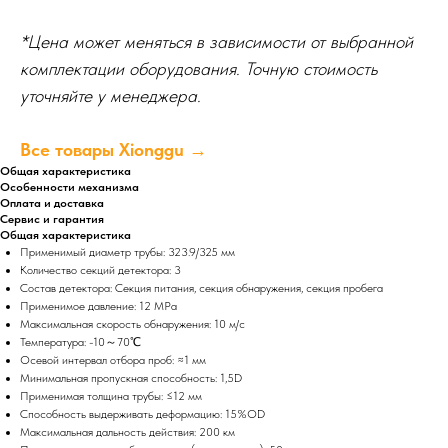
*Цена может меняться в зависимости от выбранной
комплектации оборудования. Точную стоимость
уточняйте у менеджера.
Все товары Xionggu →
Общая характеристика
Особенности механизма
Оплата и доставка
Сервис и гарантия
Общая характеристика
Применимый диаметр трубы: 323.9/325 мм
Количество секций детектора: 3
Состав детектора: Секция питания, секция обнаружения, секция пробега
Применимое давление: 12 МPа
Максимальная скорость обнаружения: 10 м/с
Температура: -10～70℃
Осевой интервал отбора проб: ≈1 мм
Минимальная пропускная способность: 1,5D
Применимая толщина трубы: ≤12 мм
Способность выдерживать деформацию: 15%OD
Максимальная дальность действия: 200 км