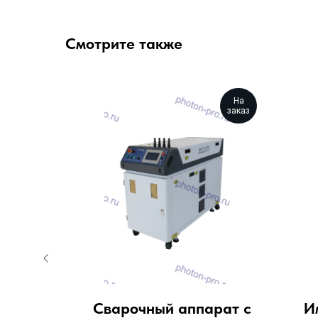
Смотрите также
На
На
заказ
заказ
ерный
Сварочный аппарат с
И