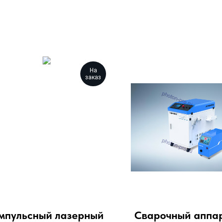
На
заказ
мпульсный лазерный
Сварочный аппар