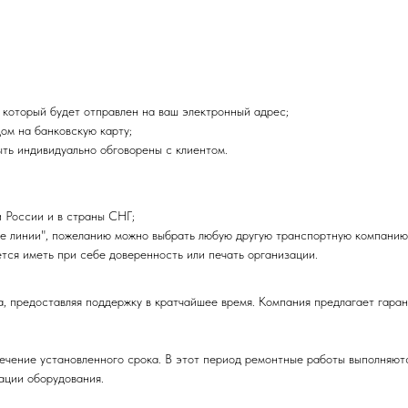
 который будет отправлен на ваш электронный адрес;
ом на банковскую карту;
ыть индивидуально обговорены с клиентом.
 России и в страны СНГ;
е линии", пожеланию можно выбрать любую другую транспортную компанию
тся иметь при себе доверенность или печать организации.
редоставляя поддержку в кратчайшее время. Компания предлагает гарант
ечение установленного срока. В этот период ремонтные работы выполняют
ации оборудования.