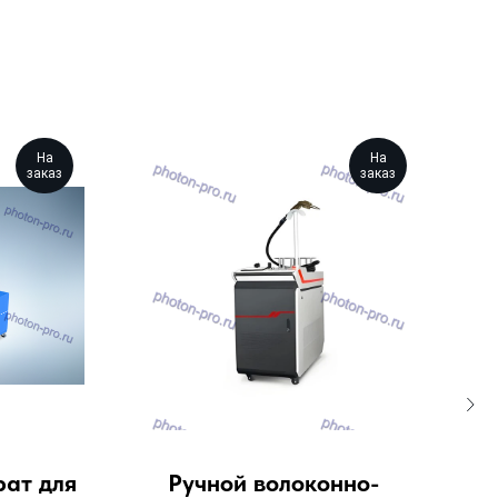
На
На
заказ
заказ
ат для
Ручной волоконно-
Н