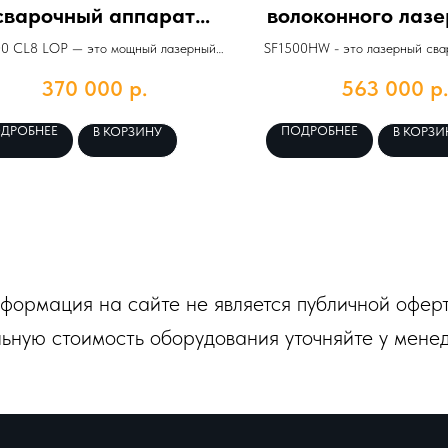
сварочный аппарат
волоконного лазер
SLS200 CL8 LOP
SF1500HW «Sen
0 CL8 LOP — это мощный лазерный
SF1500HW - это лазерный сва
«Coherent»
чный аппарат, разработанный для
аппарат нового поколения. Он 
370 000
р.
563 000
р.
нения в различных промышленных
себе сварку, резку и очистку, 
ях.
десятки иностранных языков.
ДРОБНЕЕ
ПОДРОБНЕЕ
В КОРЗИНУ
В КОРЗИ
формация на сайте не является публичной оферт
ьную стоимость оборудования уточняйте у мене