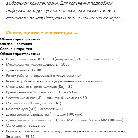
выбранной комплектации. Для получения подробной
информации о доступных моделях, их комплектации и
стоимости, пожалуйста, свяжитесь с нашим менеджером.
Инструкция по эксплуатации →
Общая характеристика
Оплата и доставка
Сервис и гарантия
Общая характеристика
Выходная мощность (Вт) - 300 (импульсный), 300 (постоянная мощность)
Максимальная пиковая мощность - 3000
Длина волны (нм) - 1080
Режим работы - непрерывный и модулированный
Качество работы в режиме - однорежимный и многорежимный
Максимальная энергия импульса (Дж) - 30
Время излучения / импульса - от 0,02 до 50 мс
Частота импульсов (кГц) - одиночный импульс до 50
Оптоволоконный соединитель - RQB
Качество луча (М2) - многорежимный
Длина волокна (стандартная) - 4,7 мкм (100 мкм)
Длина волокна (опционально) - 4,7 млн ММ (50 мкм), 9,7 млн ММ (100 мкм)
Охлаждение - воздушное
Варианты траектории луча - сканер, стационарная оптика для сварки и резки,
Smartweld+ (PH10)