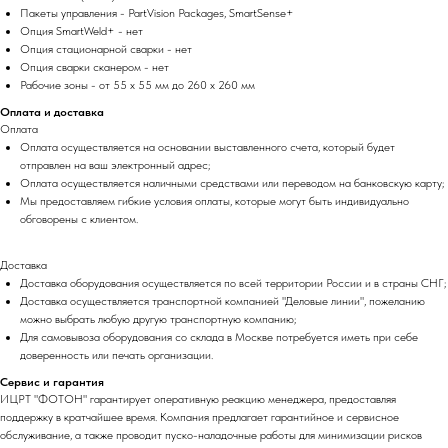
Пакеты управления - PartVision Packages, SmartSense+
Опция SmartWeld+ - нет
Опция стационарной сварки - нет
Опция сварки сканером - нет
Рабочие зоны - от 55 x 55 мм до 260 x 260 мм
Оплата и доставка
Оплата
Оплата осуществляется на основании выставленного счета, который будет
отправлен на ваш электронный адрес;
Оплата осуществляется наличными средствами или переводом на банковскую карту;
Мы предоставляем гибкие условия оплаты, которые могут быть индивидуально
обговорены с клиентом.
Доставка
Доставка оборудования осуществляется по всей территории России и в страны СНГ;
Доставка осуществляется транспортной компанией "Деловые линии", пожеланию
можно выбрать любую другую транспортную компанию;
Для самовывоза оборудования со склада в Москве потребуется иметь при себе
доверенность или печать организации.
Сервис и гарантия
ИЦРТ "ФОТОН" гарантирует оперативную реакцию менеджера, предоставляя
поддержку в кратчайшее время. Компания предлагает гарантийное и сервисное
обслуживание, а также проводит пуско-наладочные работы для минимизации рисков