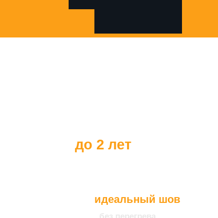
Все наши клиенты
получают
гарантию на наше
оборудование
до 2 лет
идеальный шов
без перегрева