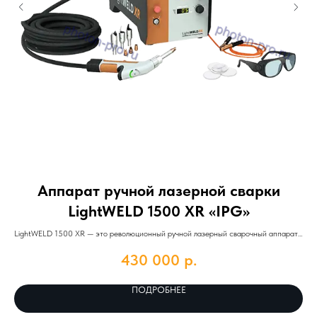
Аппарат ручной лазерной сварки
LightWELD 1500 XR «IPG»
LightWELD 1500 XR — это революционный ручной лазерный сварочный аппарат,
SLS
который был представлен в 2022 году и задает новый стандарт в области
для
430 000
р.
технологий сварки.
ПОДРОБНЕЕ