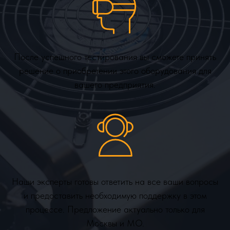
После успешного тестирования вы сможете принять
решение о приобретении этого оборудования для
вашего предприятия.
Наши эксперты готовы ответить на все ваши вопросы
и предоставить необходимую поддержку в этом
процессе. Предложение актуально только для
Москвы и МО.