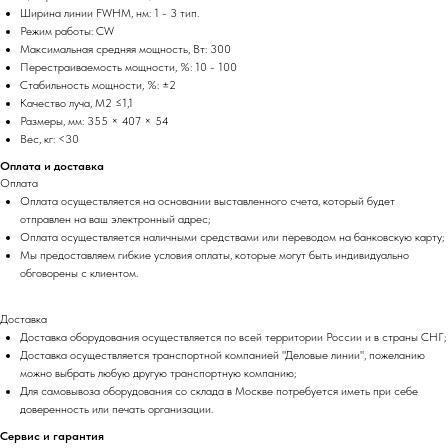
Ширина линии FWHM, нм: 1 - 3 тип.
Режим работы: CW
Максимальная средняя мощность, Вт: 300
Перестраиваемость мощности, %: 10 - 100
Стабильность мощности, %: ±2
Качество луча, M2 ≤1,1
Размеры, мм: 355 × 407 × 54
Вес, кг: <30
Оплата и доставка
Оплата
Оплата осуществляется на основании выставленного счета, который будет
отправлен на ваш электронный адрес;
Оплата осуществляется наличными средствами или переводом на банковскую карту;
Мы предоставляем гибкие условия оплаты, которые могут быть индивидуально
обговорены с клиентом.
Доставка
Доставка оборудования осуществляется по всей территории России и в страны СНГ;
Доставка осуществляется транспортной компанией "Деловые линии", пожеланию
можно выбрать любую другую транспортную компанию;
Для самовывоза оборудования со склада в Москве потребуется иметь при себе
доверенность или печать организации.
Сервис и гарантия