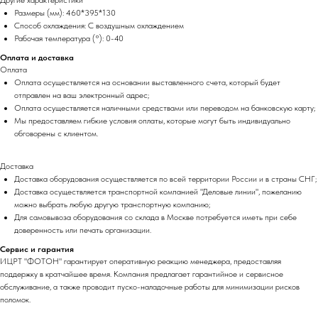
Другие характеристики
Размеры (мм): 460*395*130
Способ охлаждения: С воздушным охлаждением
Рабочая температура (°): 0-40
Оплата и доставка
Оплата
Оплата осуществляется на основании выставленного счета, который будет
отправлен на ваш электронный адрес;
Оплата осуществляется наличными средствами или переводом на банковскую карту;
Мы предоставляем гибкие условия оплаты, которые могут быть индивидуально
обговорены с клиентом.
Доставка
Доставка оборудования осуществляется по всей территории России и в страны СНГ;
Доставка осуществляется транспортной компанией "Деловые линии", пожеланию
можно выбрать любую другую транспортную компанию;
Для самовывоза оборудования со склада в Москве потребуется иметь при себе
доверенность или печать организации.
Сервис и гарантия
ИЦРТ "ФОТОН" гарантирует оперативную реакцию менеджера, предоставляя
поддержку в кратчайшее время. Компания предлагает гарантийное и сервисное
обслуживание, а также проводит пуско-наладочные работы для минимизации рисков
поломок.