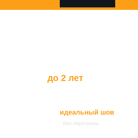
Все наши клиенты
получают
гарантию на наше
оборудование
до 2 лет
идеальный шов
без перегрева