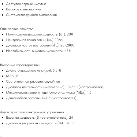
Доступен первый импульс
Высокое качество луча
Система воздушного охлаждения
Оптические свойства
Номинальная выходная мощность: (Вт): 200
Центральная длина волны: (нм): 1064
Диапазон частот повторения (кГц): 20-2000
Нестабильность выходной мощности: <5%
Выходные характеристики
Диаметр выходного луча (мм): 5,5-8
М2:<1,8
Состояние поляризации: случайное
Диапазон длительности импульса (нс): 10-350 (настраивается)
Максимальная энергия одиночного импульса (МДж): 1,5
Длина кабеля доставки (м): 3 (настраивается)
Характеристики электронного управления
Входная мощность (В постоянного тока): 24
Диапазон регулировки мощности (%): 0-100