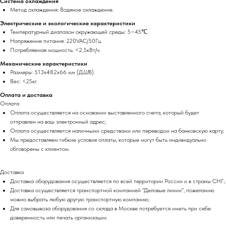
Система охлаждения
Метод охлаждения: Водяное охлаждение.
Электрические и экологические характеристики
Температурный диапазон окружающей среды: 5~45℃.
Напряжение питания: 220VAC/50Гц.
Потребляемая мощность: <2,5кВт/ч.
Механические характеристики
Размеры: 513x482x66 мм (Д
Ш
В).
Вес: <25кг.
Оплата и доставка
Оплата
Оплата осуществляется на основании выставленного счета, который будет
отправлен на ваш электронный адрес;
Оплата осуществляется наличными средствами или переводом на банковскую карту;
Мы предоставляем гибкие условия оплаты, которые могут быть индивидуально
обговорены с клиентом.
Доставка
Доставка оборудования осуществляется по всей территории России и в страны СНГ;
Доставка осуществляется транспортной компанией "Деловые линии", пожеланию
можно выбрать любую другую транспортную компанию;
Для самовывоза оборудования со склада в Москве потребуется иметь при себе
доверенность или печать организации.