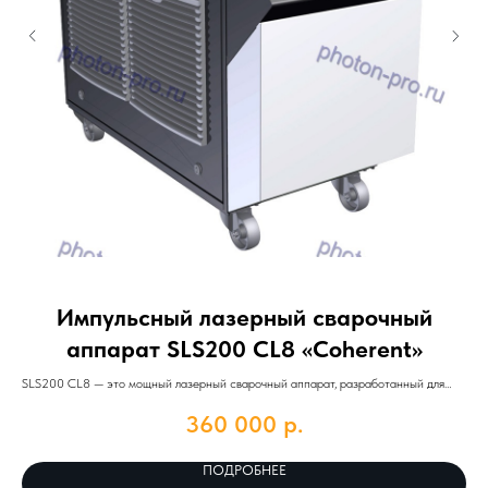
Импульсный лазерный сварочный
аппарат SLS200 CL8 «Coherent»
SLS200 CL8 — это мощный лазерный сварочный аппарат, разработанный для
применения в различных промышленных условиях.
360 000
р.
Лаз
д
ПОДРОБНЕЕ