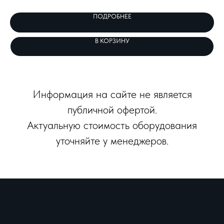
конструкция с тысячами лазеров, развернутых по всему миру. Простота в
пр
обслуживании, стабильная работа с минимальным снижением мощности.
ПОДРОБНЕЕ
В КОРЗИНУ
Информация на сайте не является
публичной офертой.
Актуальную стоимость оборудования
уточняйте у менеджеров.