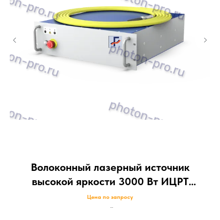
Волоконный лазерный источник
О
высокой яркости 3000 Вт ИЦРТ
л
«ФОТОН»
Цена по запросу
Меньший диаметр выходного сердечника, прочная классическая цельная
Дву