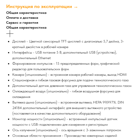
Инструкция по эксплуатации →
Общая характеристика
Оплата и доставка
Сервис и гарантия
Общая характеристика
Дисплей - Цветной сенсорный TFT-дисплей с диагональю 5,7 дюйма, 3-
кратный джойстик в рабочей камере
Интерфейсы - USB питание 5 В, дополнительный USB (устройство),
дополнительный Ethernet
Формирование импульсов - 15 предопределенных форм, графический
редактор для пользовательских форм
Камера (опционально) - встроенная камера рабочей камеры, выход HDMI
Стационарная и гибкая газовая форсунка для подачи технологического газа
Дополнительный датчик давления газа для управления технологическим газом
Охлаждающий воздух (опционально) - гибкая воздушная форсунка для
охлаждения
Вытяжка дыма (опционально) - встроенная вытяжка, HEPA 99,997%. DIN
24184 дополнительный интерфейс для внешнего вытяжного устройства
(поставляется в качестве дополнительного оборудования)
Монитор мощности (опционально) - встроенный импульсный датчик
мощности с USB-подключением для измерения и регистрации
Ось излучения (опционально) - ось вращения с 3-зажимным патроном
Основные области применения - Производство ювелирных изделий