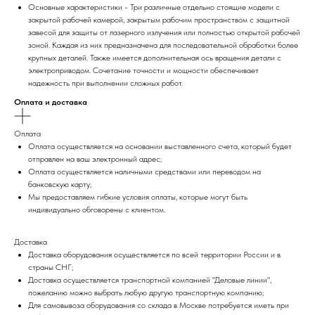
Основные характеристики - Три различные отдельно стоящие модели с
закрытой рабочей камерой, закрытым рабочим пространством с защитной
завесой для защиты от лазерного излучения или полностью открытой рабочей
зоной. Каждая из них предназначена для последовательной обработки более
крупных деталей. Также имеется дополнительная ось вращения детали с
электроприводом. Сочетание точности и мощности обеспечивает
надежность при выполнении сложных работ.
Оплата и доставка
Оплата
Оплата осуществляется на основании выставленного счета, который будет
отправлен на ваш электронный адрес;
Оплата осуществляется наличными средствами или переводом на
банковскую карту;
Мы предоставляем гибкие условия оплаты, которые могут быть
индивидуально обговорены с клиентом.
Доставка
Доставка оборудования осуществляется по всей территории России и в
страны СНГ;
Доставка осуществляется транспортной компанией "Деловые линии",
пожеланию можно выбрать любую другую транспортную компанию;
Для самовывоза оборудования со склада в Москве потребуется иметь при