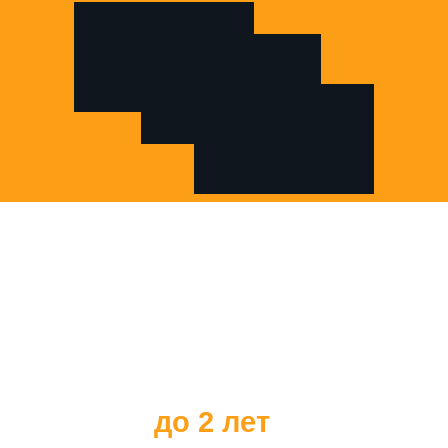
Все наши клиенты
получают
гарантию на наше
оборудование
до 2 лет