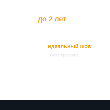
до 2 лет
идеальный шов
без перегрева
что подтверждает нашу
уверенность в качестве
продукции