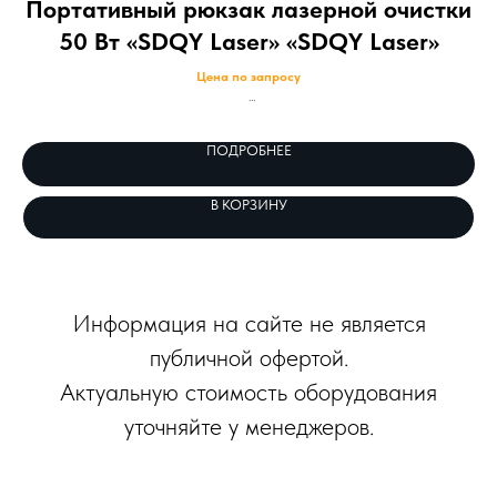
Портативный рюкзак лазерной очистки
В
50 Вт «SDQY Laser» «SDQY Laser»
Цена по запросу
Оснащена импульсным волоконным лазером и собственной интеллектуальной
Выс
системой управления. Компактный дизайн в формате рюкзака обеспечивает
пок
ПОДРОБНЕЕ
удобство переноски. Устройство позволяет точно удалять масло, ржавчину, краску
и другие загрязнения с поверхности металлов.
В КОРЗИНУ
Информация на сайте не является
публичной офертой.
Актуальную стоимость оборудования
уточняйте у менеджеров.