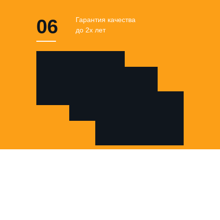
06
Гарантия качества
до 2х лет
Все наши клиенты
получают
гарантию на наше
оборудование