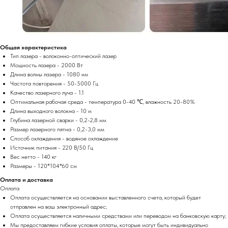
Общая характеристика
Тип лазера - волоконно-оптический лазер
Мощность лазера - 2000 Вт
Длина волны лазера - 1080 нм
Частота повторения - 50-5000 Гц
Качество лазерного луча - 1.1
Оптимальная рабочая среда - температура 0-40 ℃, влажность 20-80%
Длина выходного волокна - 10 м
Глубина лазерной сварки - 0,2-2,8 мм
Размер лазерного пятна - 0,2-3,0 мм
Способ охлаждения - водяное охлаждение
Источник питания - 220 В/50 Гц
Вес нетто - 140 кг
Размеры - 120*104*60 см
Оплата и доставка
Оплата
Оплата осуществляется на основании выставленного счета, который будет
отправлен на ваш электронный адрес;
Оплата осуществляется наличными средствами или переводом на банковскую карту;
Мы предоставляем гибкие условия оплаты, которые могут быть индивидуально