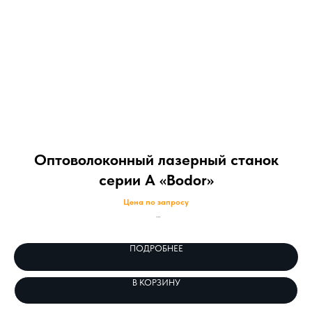
Оптоволоконный лазерный станок
серии А «Bodor»
Цена по запросу
Оптоволоконный лазерный станок серии А «Bodor» - это лазерный станок
Оп
начального уровня для резки листового металла.
ПОДРОБНЕЕ
В КОРЗИНУ