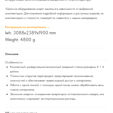
*Цена на оборудование может меняться в зависимости от выбранной
комплектации. Для получения подробной информации о доступных моделях, их
комплектации и стоимости, пожалуйста, свяжитесь с нашим менеджером.
Инструкция по эксплуатации →
lwh: 3088x2389x1900 mm
Weight: 4800 g
Описание
Особенности:
Компактный: универсальный волоконный лазерный станок размером 4 × 4
дюйма.
Полностью открытая перегородка: предотвращает возникновение
опасностей и обеспечивает превосходный доступ к материалам.
Работа с одной линзой: с помощью одной линзы можно обрабатывать весь
спектр материалов.
Экономия энергии: оснащенная генератором оптоволоконного лазера, она
значительно сокращает эксплуатационные расходы.