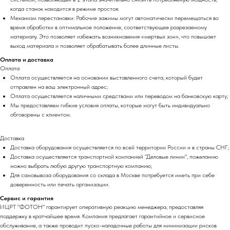
когда станок находится в режиме простоя.
Механизм перестановки: Рабочие зажимы могут автоматически перемещаться во
время обработки в оптимальное положение, соответствующее разрезаемому
материалу. Это позволяет избежать возникновения «мертвых зон», что повышает
выход материала и позволяет обрабатывать более длинные листы.
Оплата и доставка
Оплата
Оплата осуществляется на основании выставленного счета, который будет
отправлен на ваш электронный адрес;
Оплата осуществляется наличными средствами или переводом на банковскую карту;
Мы предоставляем гибкие условия оплаты, которые могут быть индивидуально
обговорены с клиентом.
Доставка
Доставка оборудования осуществляется по всей территории России и в страны СНГ;
Доставка осуществляется транспортной компанией "Деловые линии", пожеланию
можно выбрать любую другую транспортную компанию;
Для самовывоза оборудования со склада в Москве потребуется иметь при себе
доверенность или печать организации.
Сервис и гарантия
ИЦРТ "ФОТОН" гарантирует оперативную реакцию менеджера, предоставляя
поддержку в кратчайшее время. Компания предлагает гарантийное и сервисное
обслуживание, а также проводит пуско-наладочные работы для минимизации рисков