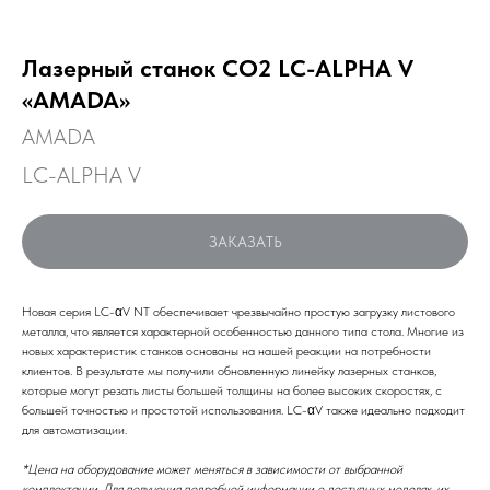
Лазерный станок CO2 LC-ALPHA V
«AMADA»
AMADA
LC-ALPHA V
ЗАКАЗАТЬ
Новая серия LC-αV NT обеспечивает чрезвычайно простую загрузку листового
металла, что является характерной особенностью данного типа стола. Многие из
новых характеристик станков основаны на нашей реакции на потребности
клиентов. В результате мы получили обновленную линейку лазерных станков,
которые могут резать листы большей толщины на более высоких скоростях, с
большей точностью и простотой использования. LC-αV также идеально подходит
для автоматизации.
*Цена на оборудование может меняться в зависимости от выбранной
комплектации. Для получения подробной информации о доступных моделях, их