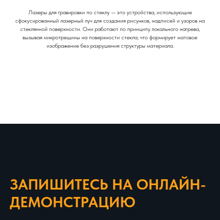
Лазеры для гравировки по стеклу — это устройства, использующие
сфокусированный лазерный луч для создания рисунков, надписей и узоров на
стеклянной поверхности. Они работают по принципу локального нагрева,
вызывая микротрещины на поверхности стекла, что формирует матовое
изображение без разрушения структуры материала.
ЗАПИШИТЕСЬ НА ОНЛАЙН-
ДЕМОНСТРАЦИЮ